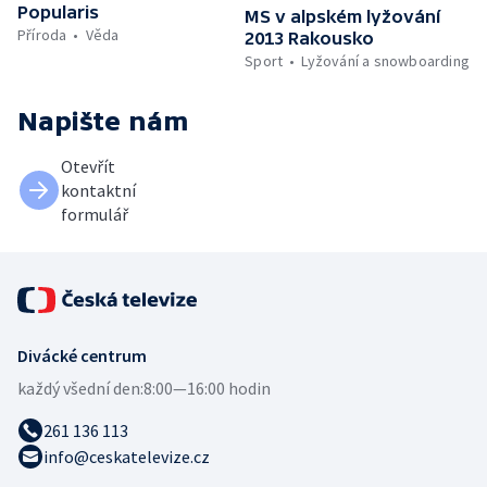
Popularis
MS v alpském lyžování
Příroda
Věda
2013 Rakousko
Sport
Lyžování a snowboarding
Napište nám
Otevřít
kontaktní
formulář
Divácké centrum
každý všední den:
8:00—16:00 hodin
261 136 113
info@ceskatelevize.cz