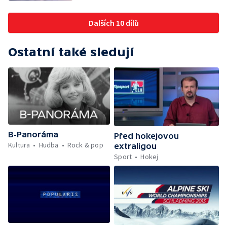
Dalších 10 dílů
Ostatní také sledují
B-Panoráma
Před hokejovou
Kultura
Hudba
Rock & pop
extraligou
Sport
Hokej