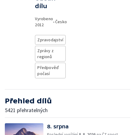
dílu
Vyrobeno
•
Česko
2012
Zpravodajství
Zprávy z
regionů
Předpověď
počasí
Přehled dílů
5421 přehratelných
8. srpna
Poslední vysílání
8. 8. 2026
na ČT sport