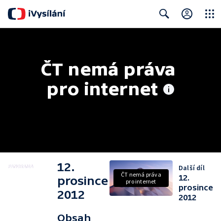
Close
Search
ČT nemá práva 
pro internet
12.
Další díl
ČT nemá práva
12.
prosince
pro internet
prosince
2012
2012
Obsah