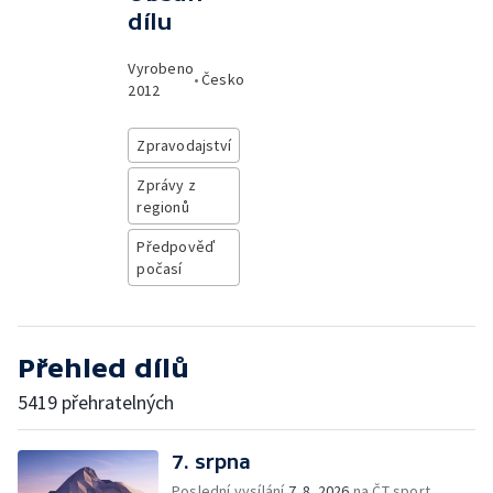
dílu
Vyrobeno
•
Česko
2012
Zpravodajství
Zprávy z
regionů
Předpověď
počasí
Přehled dílů
5419 přehratelných
7. srpna
Poslední vysílání
7. 8. 2026
na ČT sport