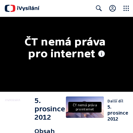
Close
Search
ČT nemá práva 
pro internet
5.
Další díl
ČT nemá práva
5.
prosince
pro internet
prosince
2012
2012
Obsah