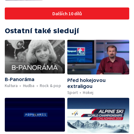
Dalších 10 dílů
Ostatní také sledují
B-Panoráma
Před hokejovou
Kultura
Hudba
Rock & pop
extraligou
Sport
Hokej