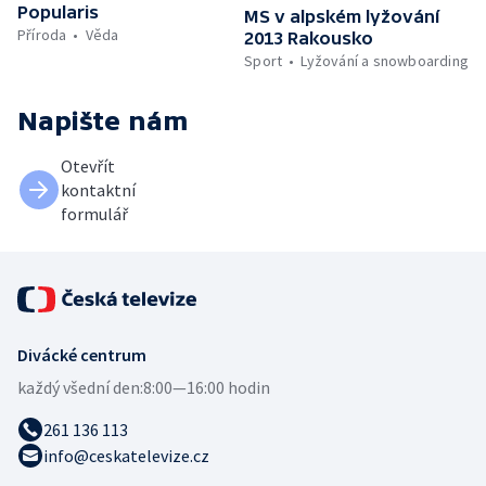
Popularis
MS v alpském lyžování
Příroda
Věda
2013 Rakousko
Sport
Lyžování a snowboarding
Napište nám
Otevřít
kontaktní
formulář
Divácké centrum
každý všední den:
8:00—16:00 hodin
261 136 113
info@ceskatelevize.cz