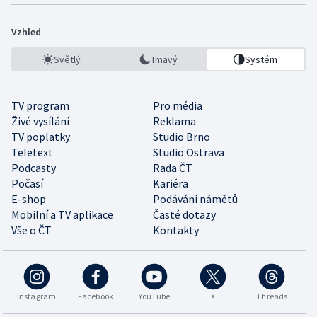
Vzhled
Světlý
Tmavý
Systém
TV program
Pro média
Živé vysílání
Reklama
TV poplatky
Studio Brno
Teletext
Studio Ostrava
Podcasty
Rada ČT
Počasí
Kariéra
E-shop
Podávání námětů
Mobilní a TV aplikace
Časté dotazy
Vše o ČT
Kontakty
Instagram
Facebook
YouTube
X
Threads