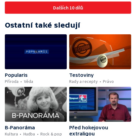
Dalších 10 dílů
Ostatní také sledují
Popularis
Testoviny
Příroda
Věda
Rady a recepty
Právo
B-Panoráma
Před hokejovou
extraligou
Kultura
Hudba
Rock & pop