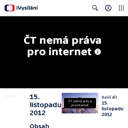
Close
Search
ČT nemá práva 
pro internet
15.
Další díl
ČT nemá práva
15.
listopadu
pro internet
listopadu
2012
2012
Obsah