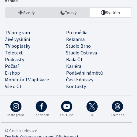
Vzhled
Světlý
Tmavý
Systém
TV program
Pro média
Živé vysílání
Reklama
TV poplatky
Studio Brno
Teletext
Studio Ostrava
Podcasty
Rada ČT
Počasí
Kariéra
E-shop
Podávání námětů
Mobilní a TV aplikace
Časté dotazy
Vše o ČT
Kontakty
Instagram
Facebook
YouTube
X
Threads
© Česká televize
•
•
English
Ochrana soukromí
Přístupnost