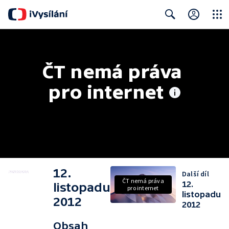
Close
Search
ČT nemá práva 
pro internet
12.
Další díl
ČT nemá práva
12.
listopadu
pro internet
listopadu
2012
2012
Obsah