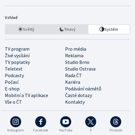
Vzhled
Světlý
Tmavý
Systém
TV program
Pro média
Živé vysílání
Reklama
TV poplatky
Studio Brno
Teletext
Studio Ostrava
Podcasty
Rada ČT
Počasí
Kariéra
E-shop
Podávání námětů
Mobilní a TV aplikace
Časté dotazy
Vše o ČT
Kontakty
Instagram
Facebook
YouTube
X
Threads