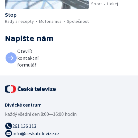
Sport
Hokej
Stop
Rady a recepty
Motorismus
Společnost
Napište nám
Otevřít
kontaktní
formulář
Divácké centrum
každý všední den:
8:00—16:00 hodin
261 136 113
info@ceskatelevize.cz