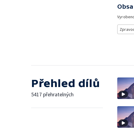
Obsa
Vyroben
Zpravod
Přehled dílů
5417 přehratelných