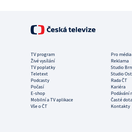
TV program
Pro média
Živé vysílání
Reklama
TV poplatky
Studio Br
Teletext
Studio Os
Podcasty
Rada ČT
Počasí
Kariéra
E-shop
Podávání 
Mobilní a TV aplikace
Časté dot
Vše o ČT
Kontakty