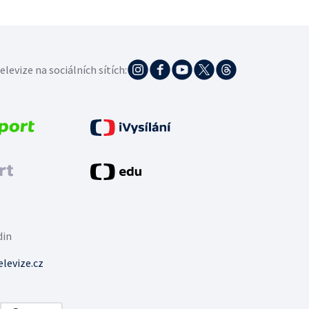
elevize na sociálních sítích:
din
levize.cz