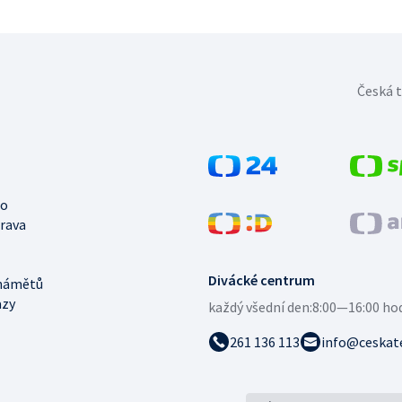
Česká t
no
trava
Divácké centrum
námětů
azy
každý všední den:
8:00—16:00 ho
261 136 113
info@ceskate