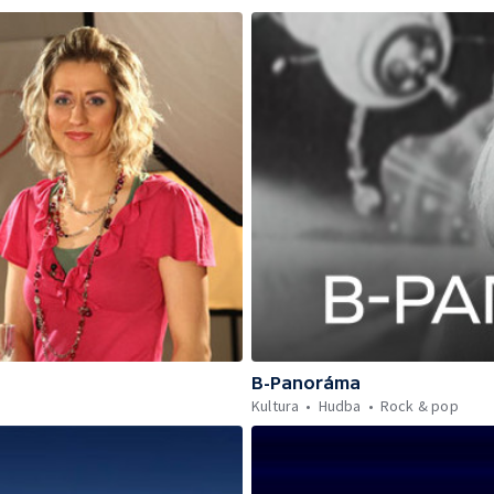
B-Panoráma
Kultura
Hudba
Rock & pop