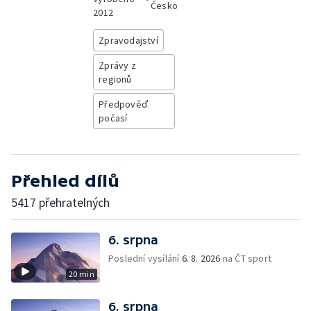
Česko
2012
Zpravodajství
Zprávy z
regionů
Předpověď
počasí
Přehled dílů
5417 přehratelných
6. srpna
Poslední vysílání
6. 8. 2026
na ČT sport
20 min
6. srpna