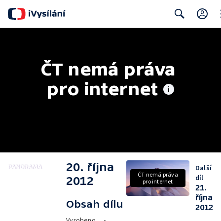
Cl
Search
ČT nemá práva 
pro internet
20. října
Další
ČT nemá práva
díl
2012
pro internet
21.
října
Obsah dílu
2012
Vyrobeno
•