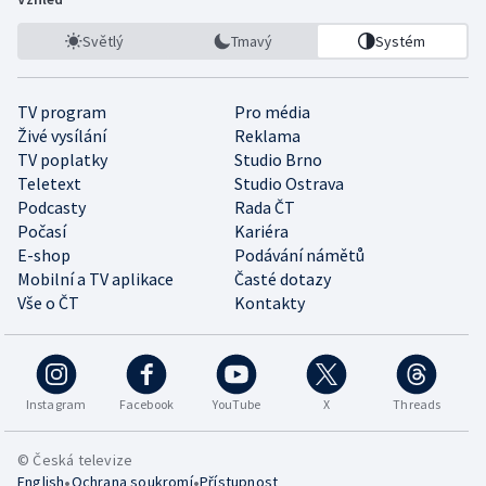
Světlý
Tmavý
Systém
TV program
Pro média
Živé vysílání
Reklama
TV poplatky
Studio Brno
Teletext
Studio Ostrava
Podcasty
Rada ČT
Počasí
Kariéra
E-shop
Podávání námětů
Mobilní a TV aplikace
Časté dotazy
Vše o ČT
Kontakty
Instagram
Facebook
YouTube
X
Threads
© Česká televize
•
•
English
Ochrana soukromí
Přístupnost