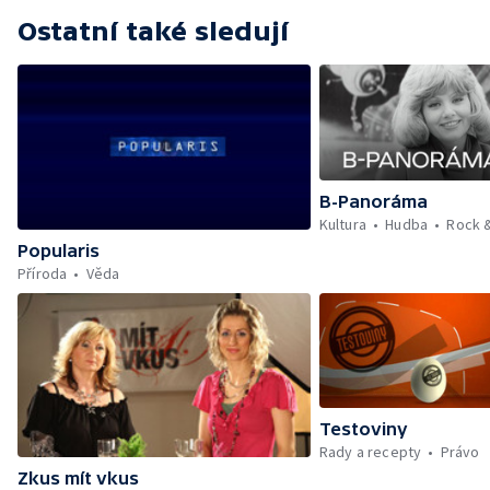
Ostatní také sledují
B-Panoráma
Kultura
Hudba
Rock 
Popularis
Příroda
Věda
Testoviny
Rady a recepty
Právo
Zkus mít vkus