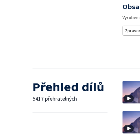
Obsa
Vyroben
Zpravod
Přehled dílů
5417 přehratelných