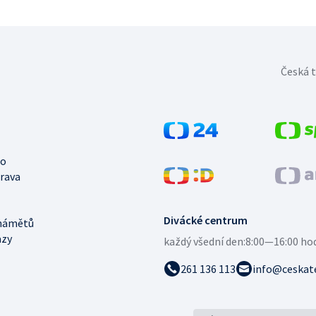
Česká t
no
trava
Divácké centrum
námětů
azy
každý všední den:
8:00—16:00 ho
261 136 113
info@ceskate