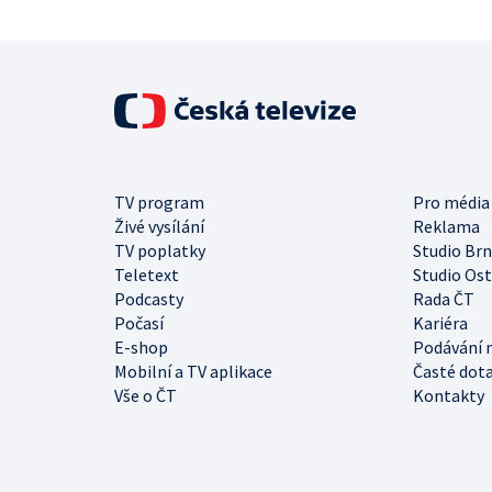
TV program
Pro média
Živé vysílání
Reklama
TV poplatky
Studio Br
Teletext
Studio Os
Podcasty
Rada ČT
Počasí
Kariéra
E-shop
Podávání 
Mobilní a TV aplikace
Časté dot
Vše o ČT
Kontakty