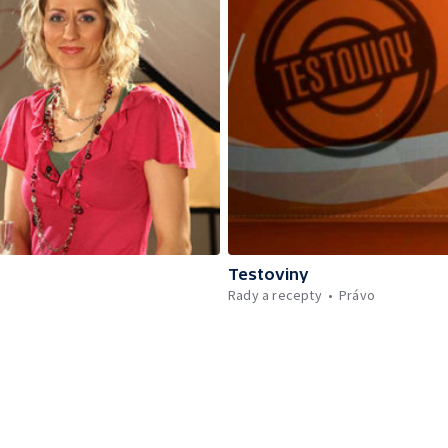
Testoviny
Rady a recepty
Právo