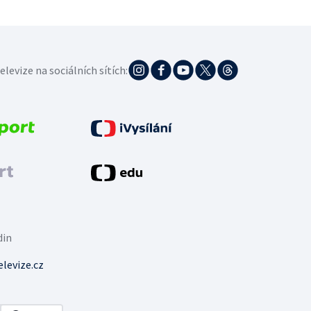
elevize na sociálních sítích:
din
levize.cz