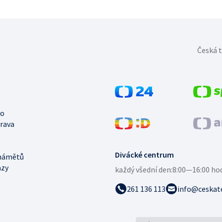
Česká t
no
trava
Divácké centrum
námětů
azy
každý všední den:
8:00—16:00 ho
261 136 113
info@ceskate