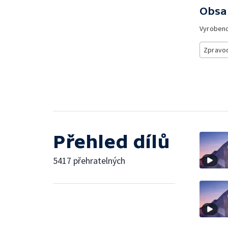
Obsa
Vyroben
Zpravod
Přehled dílů
5417 přehratelných