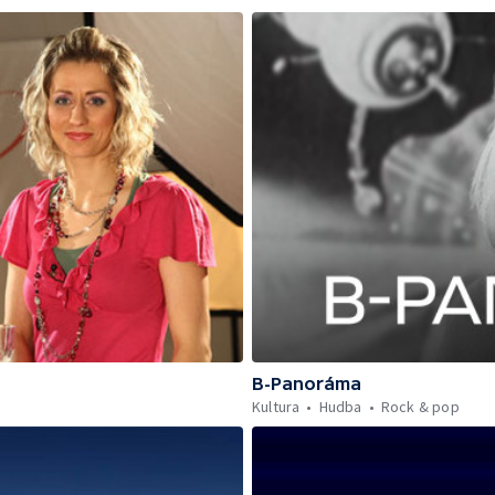
B-Panoráma
Kultura
Hudba
Rock & pop