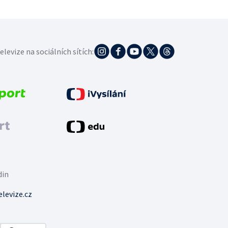
elevize na sociálních sítích:
din
levize.cz