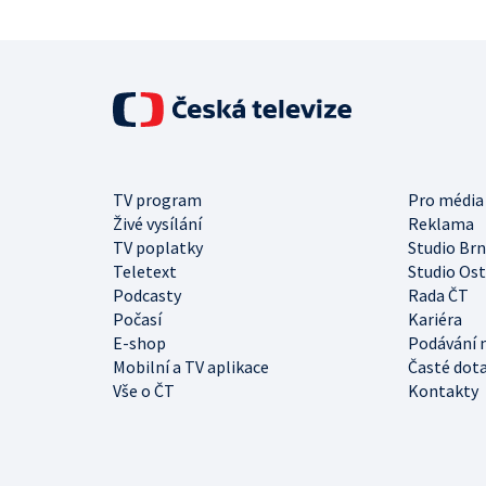
TV program
Pro média
Živé vysílání
Reklama
TV poplatky
Studio Br
Teletext
Studio Os
Podcasty
Rada ČT
Počasí
Kariéra
E-shop
Podávání 
Mobilní a TV aplikace
Časté dot
Vše o ČT
Kontakty