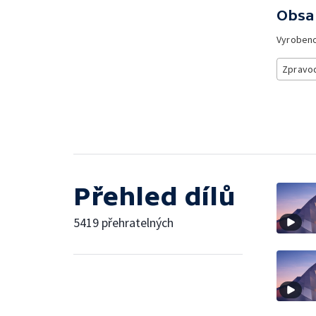
Obsa
Vyroben
Zpravod
Přehled dílů
5419 přehratelných