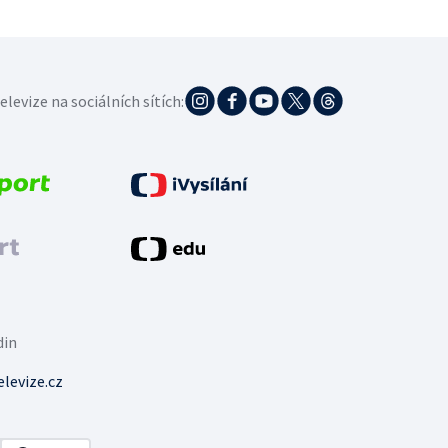
elevize na sociálních sítích:
din
levize.cz