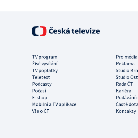
TV program
Pro média
Živé vysílání
Reklama
TV poplatky
Studio Br
Teletext
Studio Os
Podcasty
Rada ČT
Počasí
Kariéra
E-shop
Podávání 
Mobilní a TV aplikace
Časté dot
Vše o ČT
Kontakty