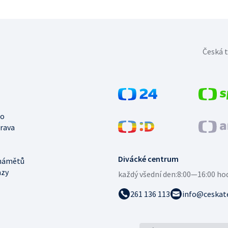
Česká t
no
trava
Divácké centrum
námětů
azy
každý všední den:
8:00—16:00 ho
261 136 113
info@ceskate