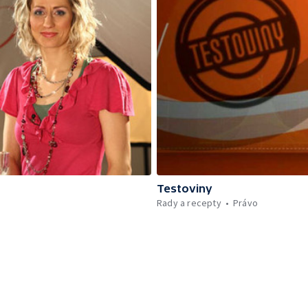
Testoviny
Rady a recepty
Právo