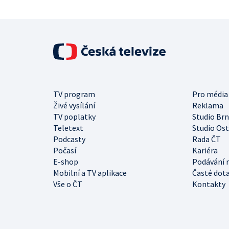
TV program
Pro média
Živé vysílání
Reklama
TV poplatky
Studio Br
Teletext
Studio Os
Podcasty
Rada ČT
Počasí
Kariéra
E-shop
Podávání 
Mobilní a TV aplikace
Časté dot
Vše o ČT
Kontakty