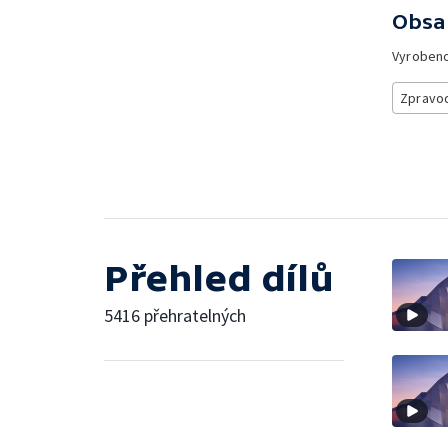
Obsa
Vyroben
Zpravod
Přehled dílů
5416 přehratelných