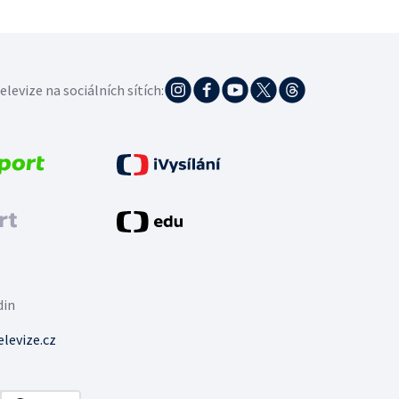
elevize na sociálních sítích:
din
levize.cz