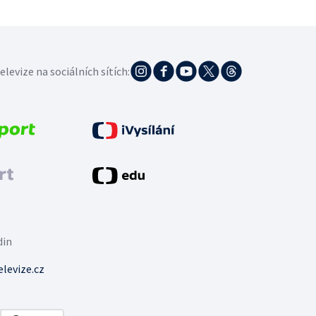
elevize na sociálních sítích:
din
levize.cz