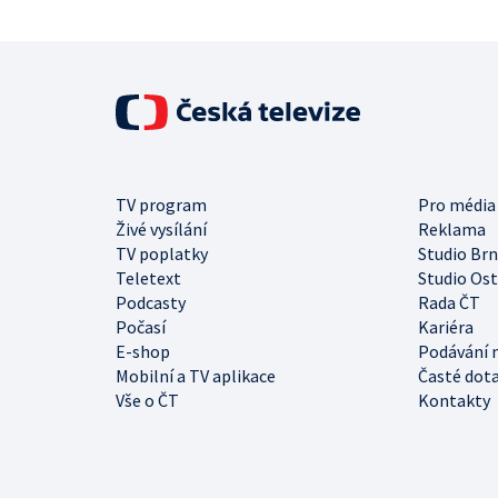
TV program
Pro média
Živé vysílání
Reklama
TV poplatky
Studio Br
Teletext
Studio Os
Podcasty
Rada ČT
Počasí
Kariéra
E-shop
Podávání 
Mobilní a TV aplikace
Časté dot
Vše o ČT
Kontakty