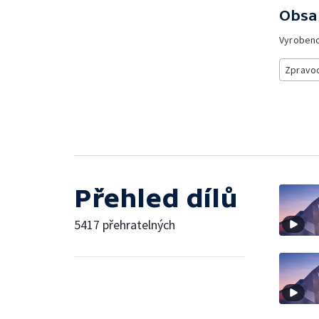
Obsa
Vyroben
Zpravod
Přehled dílů
5417 přehratelných