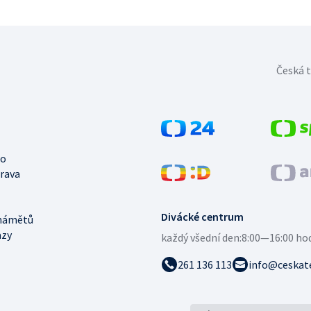
Česká t
no
trava
Divácké centrum
námětů
azy
každý všední den:
8:00—16:00 ho
261 136 113
info@ceskate