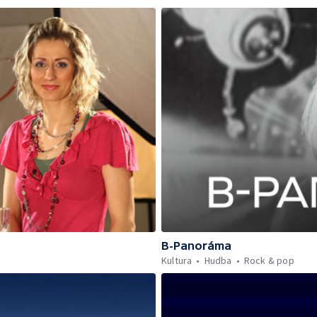
B-Panoráma
Kultura
Hudba
Rock & pop