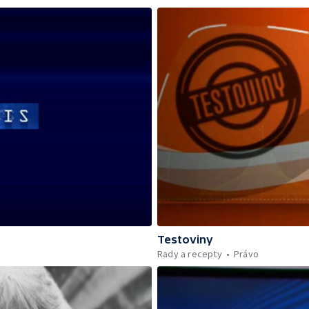
Testoviny
Rady a recepty
Právo