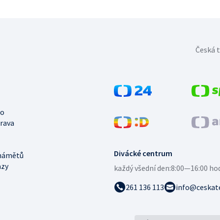
Česká t
no
trava
Divácké centrum
námětů
azy
každý všední den:
8:00—16:00 ho
261 136 113
info@ceskate