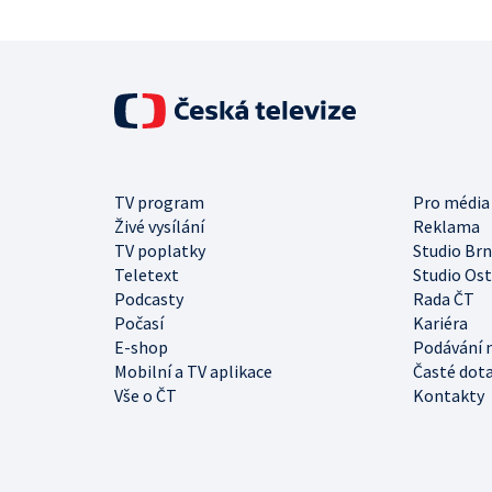
TV program
Pro média
Živé vysílání
Reklama
TV poplatky
Studio Br
Teletext
Studio Os
Podcasty
Rada ČT
Počasí
Kariéra
E-shop
Podávání 
Mobilní a TV aplikace
Časté dot
Vše o ČT
Kontakty