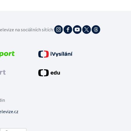
elevize na sociálních sítích:
din
levize.cz