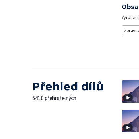
Obsa
Vyroben
Zpravod
Přehled dílů
5418 přehratelných