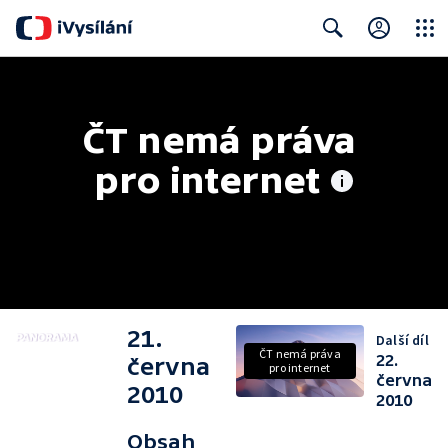
Close
Search
ČT nemá práva 
pro internet
21.
Další díl
ČT nemá práva
22.
června
pro internet
června
2010
2010
Obsah