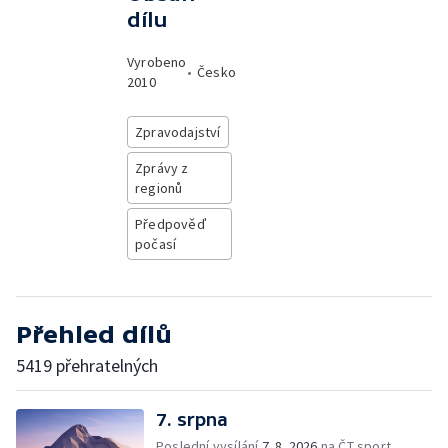
dílu
Vyrobeno
•
Česko
2010
Zpravodajství
Zprávy z
regionů
Předpověď
počasí
Přehled dílů
5419 přehratelných
7. srpna
Poslední vysílání
7. 8. 2026
na ČT sport