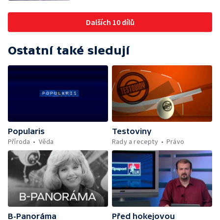
Dalších 10 dílů
Ostatní také sledují
Popularis
Testoviny
Příroda
Věda
Rady a recepty
Právo
B-Panoráma
Před hokejovou