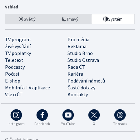
Vzhled
Světlý
Tmavý
Systém
TV program
Pro média
Živé vysílání
Reklama
TV poplatky
Studio Brno
Teletext
Studio Ostrava
Podcasty
Rada ČT
Počasí
Kariéra
E-shop
Podávání námětů
Mobilní a TV aplikace
Časté dotazy
Vše o ČT
Kontakty
Instagram
Facebook
YouTube
X
Threads
© Česká televize