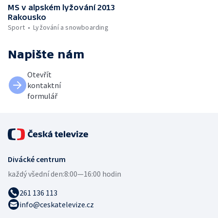
MS v alpském lyžování 2013
Rakousko
Sport
Lyžování a snowboarding
Napište nám
Otevřít
kontaktní
formulář
Divácké centrum
každý všední den:
8:00—16:00 hodin
261 136 113
info@ceskatelevize.cz