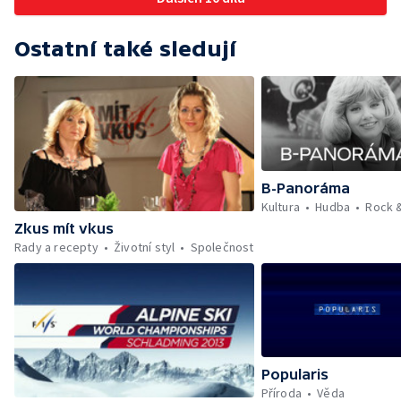
Ostatní také sledují
B-Panoráma
Kultura
Hudba
Rock 
Zkus mít vkus
Rady a recepty
Životní styl
Společnost
Popularis
Příroda
Věda