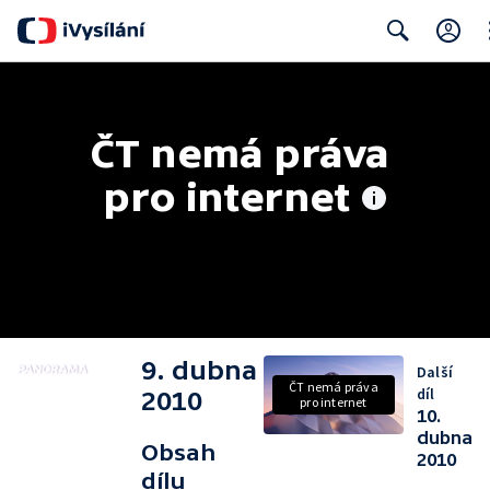
Cl
Search
ČT nemá práva 
pro internet
9. dubna
Další
ČT nemá práva
díl
2010
pro internet
10.
dubna
Obsah
2010
dílu