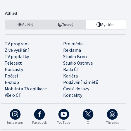
Vzhled
Světlý
Tmavý
Systém
TV program
Pro média
Živé vysílání
Reklama
TV poplatky
Studio Brno
Teletext
Studio Ostrava
Podcasty
Rada ČT
Počasí
Kariéra
E-shop
Podávání námětů
Mobilní a TV aplikace
Časté dotazy
Vše o ČT
Kontakty
Instagram
Facebook
YouTube
X
Threads