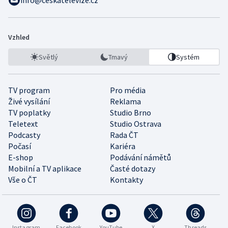
info@ceskatelevize.cz
Vzhled
Světlý
Tmavý
Systém
TV program
Pro média
Živé vysílání
Reklama
TV poplatky
Studio Brno
Teletext
Studio Ostrava
Podcasty
Rada ČT
Počasí
Kariéra
E-shop
Podávání námětů
Mobilní a TV aplikace
Časté dotazy
Vše o ČT
Kontakty
Instagram
Facebook
YouTube
X
Threads