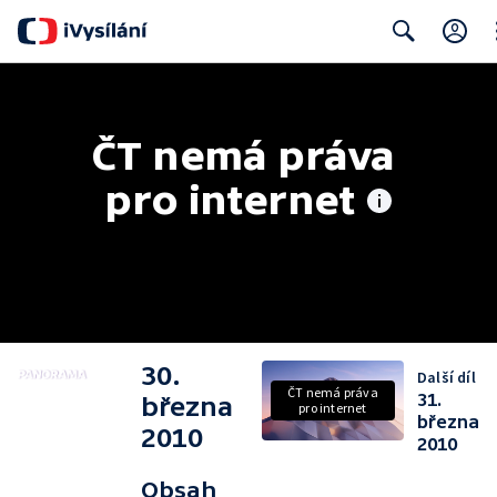
Cl
Search
ČT nemá práva 
pro internet
30.
Další díl
ČT nemá práva
31.
března
pro internet
března
2010
2010
Obsah