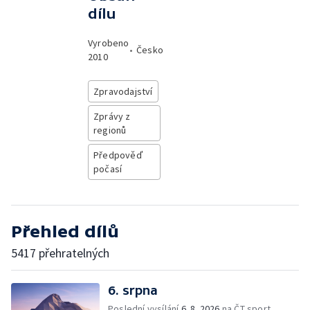
dílu
Vyrobeno
•
Česko
2010
Zpravodajství
Zprávy z
regionů
Předpověď
počasí
Přehled dílů
5417 přehratelných
6. srpna
Poslední vysílání
6. 8. 2026
na ČT sport