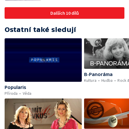
Dalších 10 dílů
Ostatní také sledují
B-Panoráma
Kultura
Hudba
Rock 
Popularis
Příroda
Věda