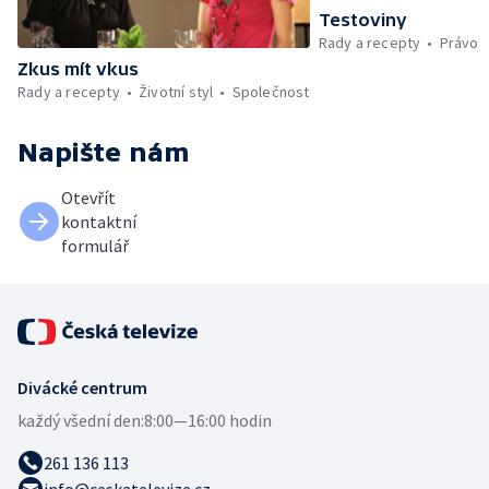
Testoviny
Rady a recepty
Právo
Zkus mít vkus
Rady a recepty
Životní styl
Společnost
Napište nám
Otevřít
kontaktní
formulář
Divácké centrum
každý všední den:
8:00—16:00 hodin
261 136 113