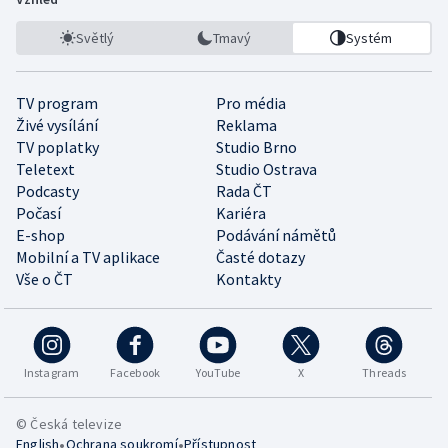
Světlý
Tmavý
Systém
TV program
Pro média
Živé vysílání
Reklama
TV poplatky
Studio Brno
Teletext
Studio Ostrava
Podcasty
Rada ČT
Počasí
Kariéra
E-shop
Podávání námětů
Mobilní a TV aplikace
Časté dotazy
Vše o ČT
Kontakty
Instagram
Facebook
YouTube
X
Threads
© Česká televize
•
•
English
Ochrana soukromí
Přístupnost