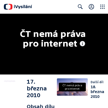
Close
Search
ČT nemá práva 
pro internet
17.
Další díl
ČT nemá práva
18.
března
pro internet
března
2010
2010
Obsah dílu