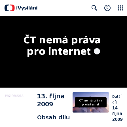
Close
Search
ČT nemá práva 
pro internet
13. října
Další
ČT nemá práva
díl
2009
pro internet
14.
října
Obsah dílu
2009