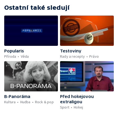
Ostatní také sledují
Popularis
Testoviny
Příroda
Věda
Rady a recepty
Právo
B-Panoráma
Před hokejovou
extraligou
Kultura
Hudba
Rock & pop
Sport
Hokej