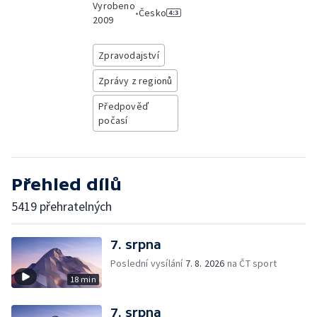
Vyrobeno
•
Česko
2009
Zpravodajství
Zprávy z regionů
Předpověď
počasí
Přehled dílů
5419 přehratelných
7. srpna
Poslední vysílání
7. 8. 2026
na ČT sport
18 min
7. srpna