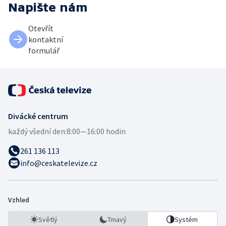
Napište nám
Otevřít
kontaktní
formulář
Divácké centrum
každý všední den:
8:00—16:00 hodin
261 136 113
info@ceskatelevize.cz
Vzhled
Světlý
Tmavý
Systém