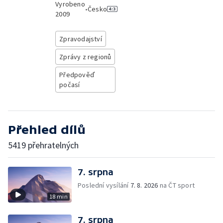
Vyrobeno
•
Česko
2009
Zpravodajství
Zprávy z regionů
Předpověď
počasí
Přehled dílů
5419 přehratelných
7. srpna
Poslední vysílání
7. 8. 2026
na ČT sport
18 min
7. srpna