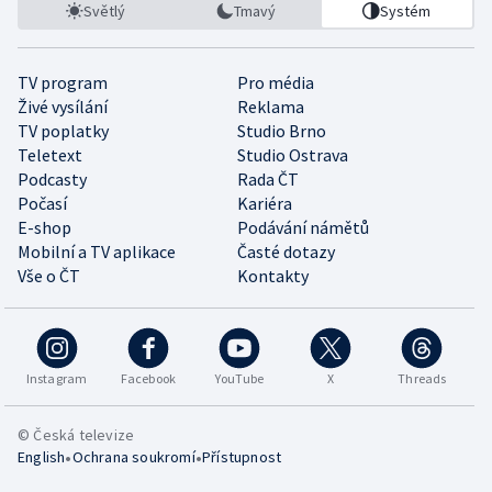
Světlý
Tmavý
Systém
TV program
Pro média
Živé vysílání
Reklama
TV poplatky
Studio Brno
Teletext
Studio Ostrava
Podcasty
Rada ČT
Počasí
Kariéra
E-shop
Podávání námětů
Mobilní a TV aplikace
Časté dotazy
Vše o ČT
Kontakty
Instagram
Facebook
YouTube
X
Threads
© Česká televize
•
•
English
Ochrana soukromí
Přístupnost