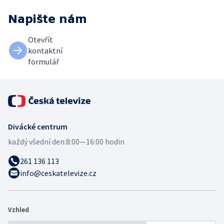
Napište nám
Otevřít
kontaktní
formulář
Divácké centrum
každý všední den:
8:00—16:00 hodin
261 136 113
info@ceskatelevize.cz
Vzhled