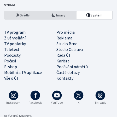
Vzhled
Světlý
Tmavý
Systém
TV program
Pro média
Živé vysílání
Reklama
TV poplatky
Studio Brno
Teletext
Studio Ostrava
Podcasty
Rada ČT
Počasí
Kariéra
E-shop
Podávání námětů
Mobilní a TV aplikace
Časté dotazy
Vše o ČT
Kontakty
Instagram
Facebook
YouTube
X
Threads
© Česká televize