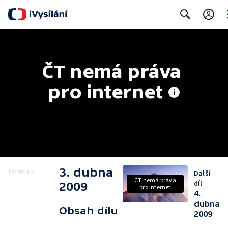
Cl
Search
ČT nemá práva 
pro internet
3. dubna
Další
ČT nemá práva
díl
2009
pro internet
4.
dubna
Obsah dílu
2009