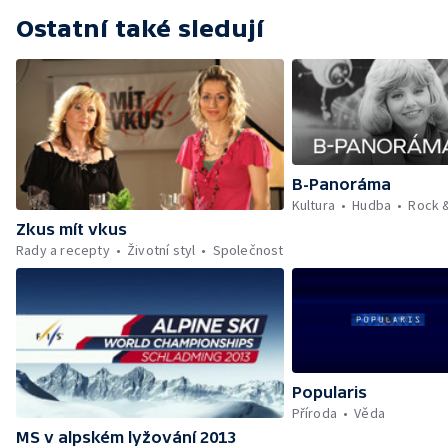
Ostatní také sledují
B-Panoráma
Kultura
Hudba
Rock 
Zkus mít vkus
Rady a recepty
Životní styl
Společnost
Popularis
Příroda
Věda
MS v alpském lyžování 2013