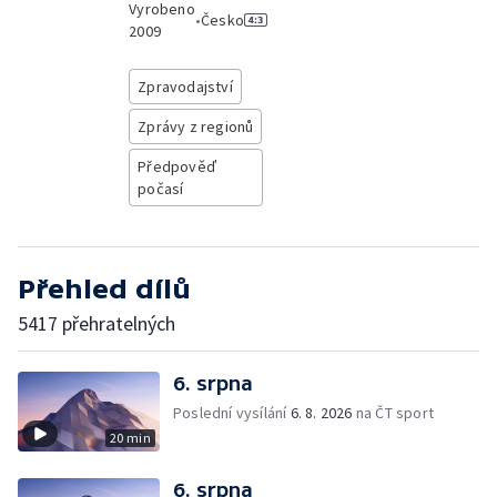
Vyrobeno
•
Česko
2009
Zpravodajství
Zprávy z regionů
Předpověď
počasí
Přehled dílů
5417 přehratelných
6. srpna
Poslední vysílání
6. 8. 2026
na ČT sport
20 min
6. srpna