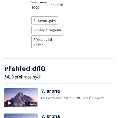
Vyrobeno
•
Česko
2009
Zpravodajství
Zprávy z regionů
Předpověď
počasí
Přehled dílů
5419 přehratelných
7. srpna
Poslední vysílání
7. 8. 2026
na ČT sport
18 min
7. srpna