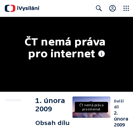
Close
Search
ČT nemá práva 
pro internet
1. února
Další
ČT nemá práva
díl
2009
pro internet
2.
února
Obsah dílu
2009