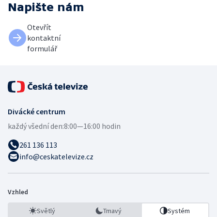
Napište nám
Otevřít
kontaktní
formulář
Divácké centrum
každý všední den:
8:00—16:00 hodin
261 136 113
info@ceskatelevize.cz
Vzhled
Světlý
Tmavý
Systém