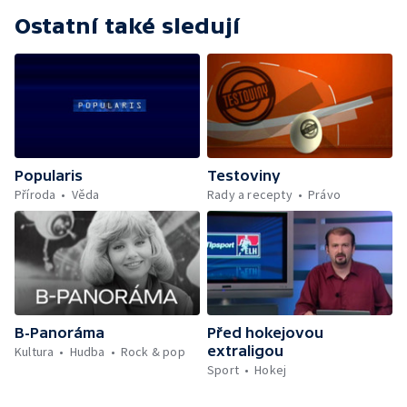
Ostatní také sledují
Popularis
Testoviny
Příroda
Věda
Rady a recepty
Právo
B-Panoráma
Před hokejovou
extraligou
Kultura
Hudba
Rock & pop
Sport
Hokej