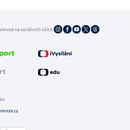
elevize na sociálních sítích:
din
levize.cz