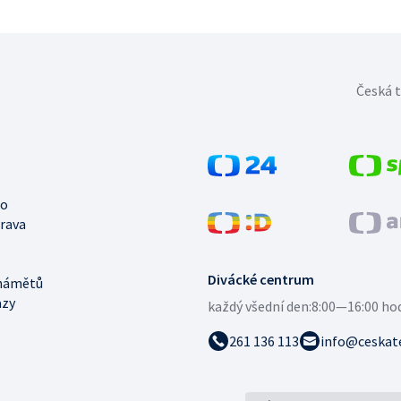
Česká t
no
trava
Divácké centrum
námětů
azy
každý všední den:
8:00—16:00 ho
261 136 113
info@ceskate