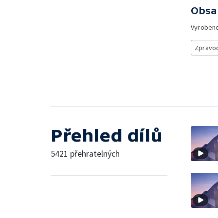
Obsa
Vyroben
Zpravod
Přehled dílů
5421 přehratelných