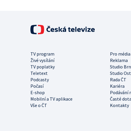
TV program
Pro média
Živé vysílání
Reklama
TV poplatky
Studio Br
Teletext
Studio Os
Podcasty
Rada ČT
Počasí
Kariéra
E-shop
Podávání 
Mobilní a TV aplikace
Časté dot
Vše o ČT
Kontakty