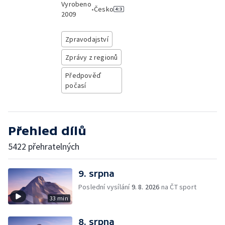
Vyrobeno
•
Česko
2009
Zpravodajství
Zprávy z regionů
Předpověď
počasí
Přehled dílů
5422 přehratelných
9. srpna
Poslední vysílání
9. 8. 2026
na ČT sport
33 min
8. srpna