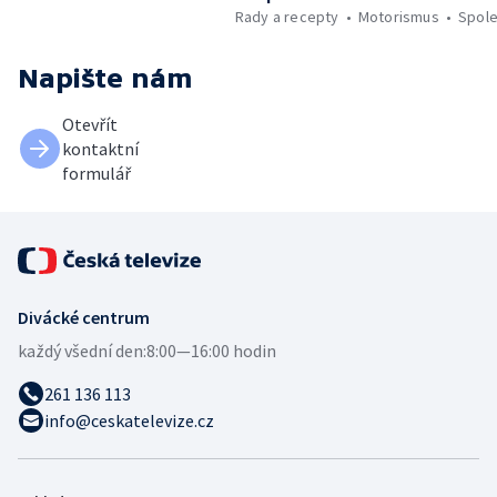
Rady a recepty
Motorismus
Spol
Napište nám
Otevřít
kontaktní
formulář
Divácké centrum
každý všední den:
8:00—16:00 hodin
261 136 113
info@ceskatelevize.cz