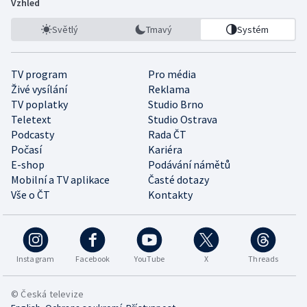
Vzhled
Světlý
Tmavý
Systém
TV program
Pro média
Živé vysílání
Reklama
TV poplatky
Studio Brno
Teletext
Studio Ostrava
Podcasty
Rada ČT
Počasí
Kariéra
E-shop
Podávání námětů
Mobilní a TV aplikace
Časté dotazy
Vše o ČT
Kontakty
Instagram
Facebook
YouTube
X
Threads
© Česká televize