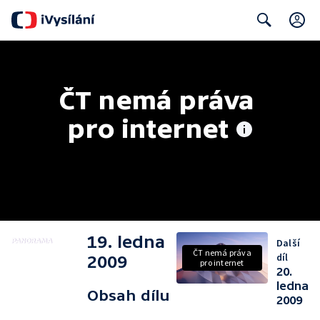
C
Search
ČT nemá práva 
pro internet
19. ledna
Další
ČT nemá práva
díl
2009
pro internet
20.
ledna
Obsah dílu
2009