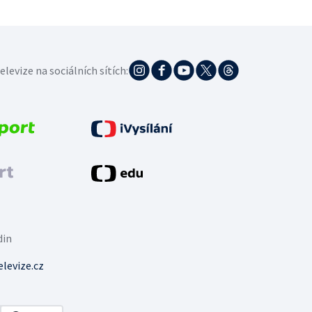
elevize na sociálních sítích:
din
levize.cz