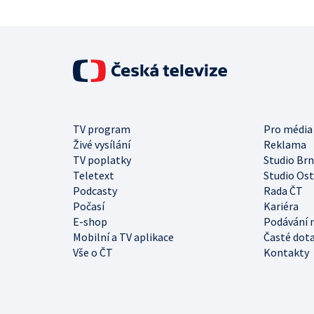
TV program
Pro média
Živé vysílání
Reklama
TV poplatky
Studio Br
Teletext
Studio Os
Podcasty
Rada ČT
Počasí
Kariéra
E-shop
Podávání 
Mobilní a TV aplikace
Časté dot
Vše o ČT
Kontakty