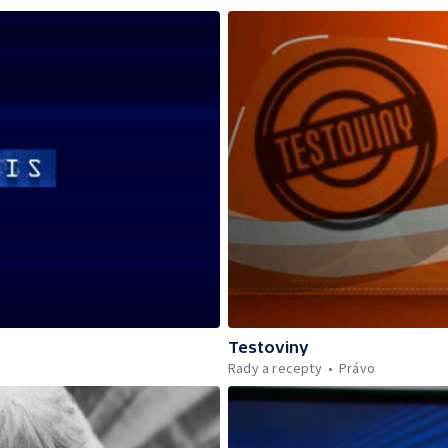
Testoviny
Rady a recepty
Právo