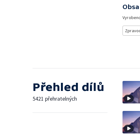
Obsa
Vyroben
Zpravod
Přehled dílů
5421 přehratelných