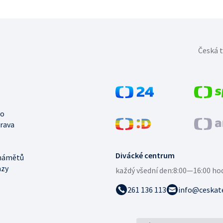
Česká t
no
trava
Divácké centrum
námětů
azy
každý všední den:
8:00—16:00 ho
261 136 113
info@ceskate