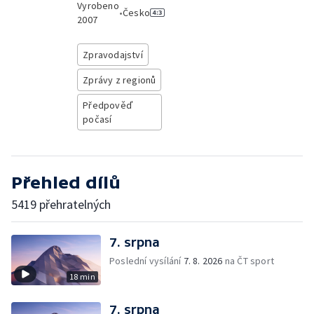
Vyrobeno
•
Česko
2007
Zpravodajství
Zprávy z regionů
Předpověď
počasí
Přehled dílů
5419 přehratelných
7. srpna
Poslední vysílání
7. 8. 2026
na ČT sport
18 min
7. srpna