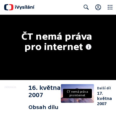
Close
Search
ČT nemá práva 
pro internet
16. května
Další díl
ČT nemá práva
17.
2007
pro internet
května
2007
Obsah dílu