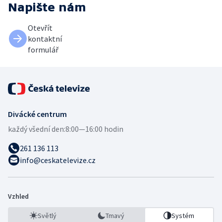
Napište nám
Otevřít
kontaktní
formulář
Divácké centrum
každý všední den:
8:00—16:00 hodin
261 136 113
info@ceskatelevize.cz
Vzhled
Světlý
Tmavý
Systém