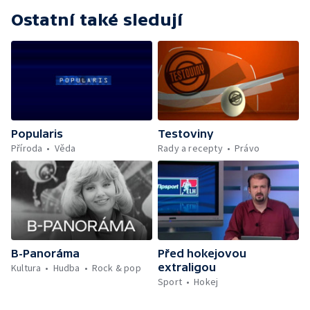
Ostatní také sledují
Popularis
Testoviny
Příroda
Věda
Rady a recepty
Právo
B-Panoráma
Před hokejovou
extraligou
Kultura
Hudba
Rock & pop
Sport
Hokej