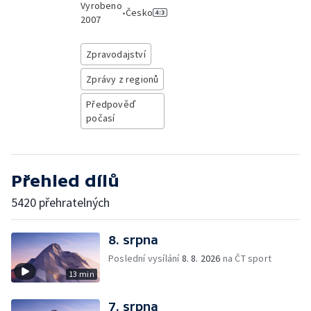
Vyrobeno
•
Česko
2007
Zpravodajství
Zprávy z regionů
Předpověď
počasí
Přehled dílů
5420 přehratelných
8. srpna
Poslední vysílání
8. 8. 2026
na ČT sport
13 min
7. srpna