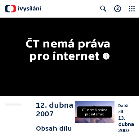
Close
Search
ČT nemá práva 
pro internet
12. dubna
Další
ČT nemá práva
díl
2007
pro internet
13.
dubna
Obsah dílu
2007