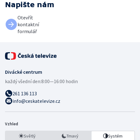
Napište nám
Otevřít
kontaktní
formulář
Divácké centrum
každý všední den:
8:00—16:00 hodin
261 136 113
info@ceskatelevize.cz
Vzhled
Světlý
Tmavý
Systém