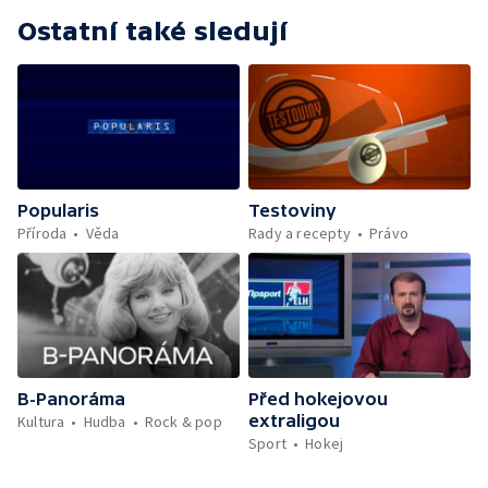
Ostatní také sledují
Popularis
Testoviny
Příroda
Věda
Rady a recepty
Právo
B-Panoráma
Před hokejovou
extraligou
Kultura
Hudba
Rock & pop
Sport
Hokej