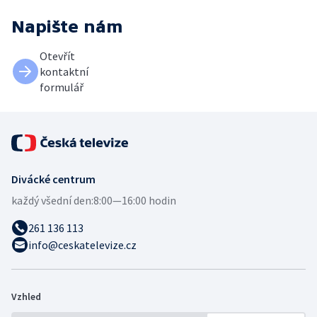
Napište nám
Otevřít
kontaktní
formulář
Divácké centrum
každý všední den:
8:00—16:00 hodin
261 136 113
info@ceskatelevize.cz
Vzhled