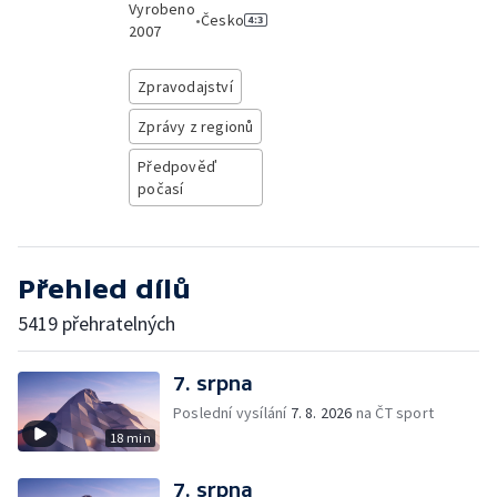
Vyrobeno
•
Česko
2007
Zpravodajství
Zprávy z regionů
Předpověď
počasí
Přehled dílů
5419 přehratelných
7. srpna
Poslední vysílání
7. 8. 2026
na ČT sport
18 min
7. srpna