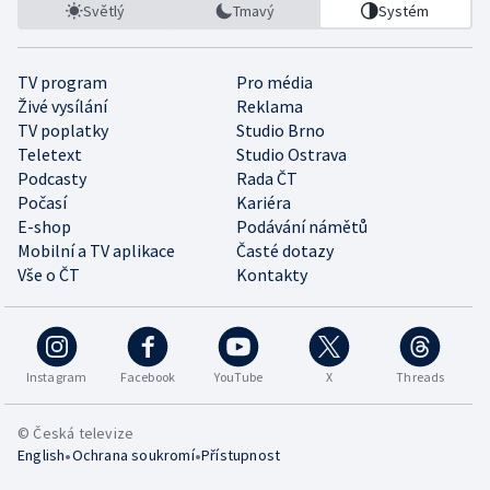
Světlý
Tmavý
Systém
TV program
Pro média
Živé vysílání
Reklama
TV poplatky
Studio Brno
Teletext
Studio Ostrava
Podcasty
Rada ČT
Počasí
Kariéra
E-shop
Podávání námětů
Mobilní a TV aplikace
Časté dotazy
Vše o ČT
Kontakty
Instagram
Facebook
YouTube
X
Threads
© Česká televize
•
•
English
Ochrana soukromí
Přístupnost