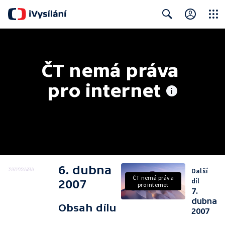
Close
Search
ČT nemá práva 
pro internet
6. dubna
Další
ČT nemá práva
díl
2007
pro internet
7.
dubna
Obsah dílu
2007