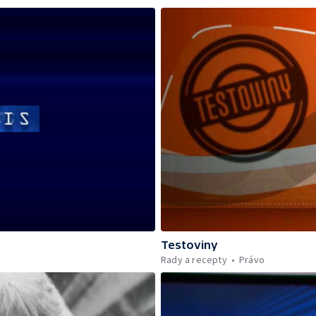
Testoviny
Rady a recepty
Právo