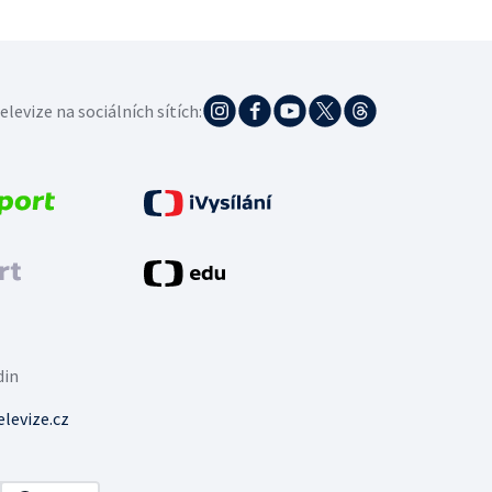
elevize na sociálních sítích:
din
levize.cz