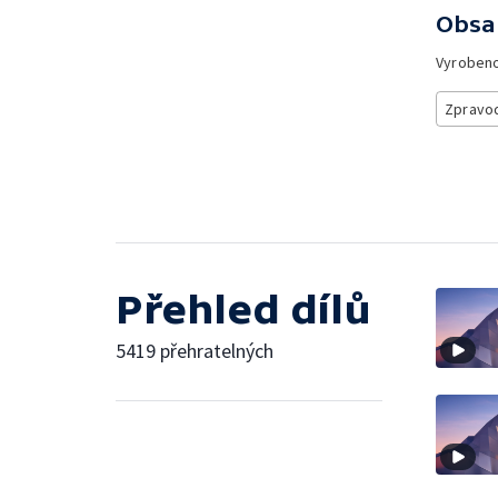
Obsa
Vyroben
Zpravod
Přehled dílů
5419 přehratelných