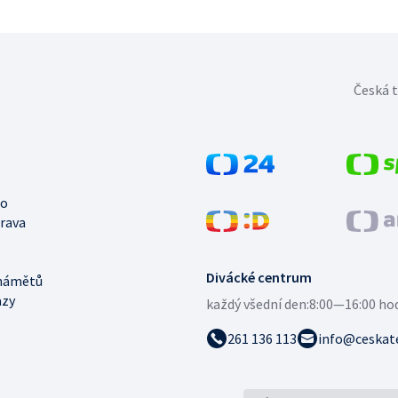
Česká t
no
trava
Divácké centrum
námětů
azy
každý všední den:
8:00—16:00 ho
261 136 113
info@ceskate