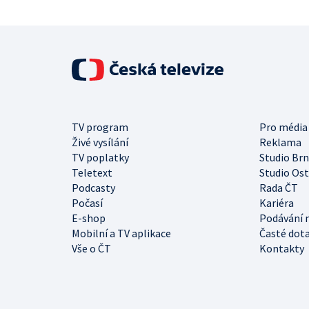
TV program
Pro média
Živé vysílání
Reklama
TV poplatky
Studio Br
Teletext
Studio Os
Podcasty
Rada ČT
Počasí
Kariéra
E-shop
Podávání 
Mobilní a TV aplikace
Časté dot
Vše o ČT
Kontakty