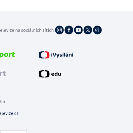
elevize na sociálních sítích:
din
levize.cz