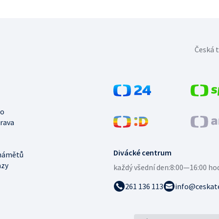
Česká t
no
trava
Divácké centrum
námětů
azy
každý všední den:
8:00—16:00 ho
261 136 113
info@ceskate