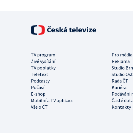
TV program
Pro média
Živé vysílání
Reklama
TV poplatky
Studio Br
Teletext
Studio Os
Podcasty
Rada ČT
Počasí
Kariéra
E-shop
Podávání 
Mobilní a TV aplikace
Časté dot
Vše o ČT
Kontakty