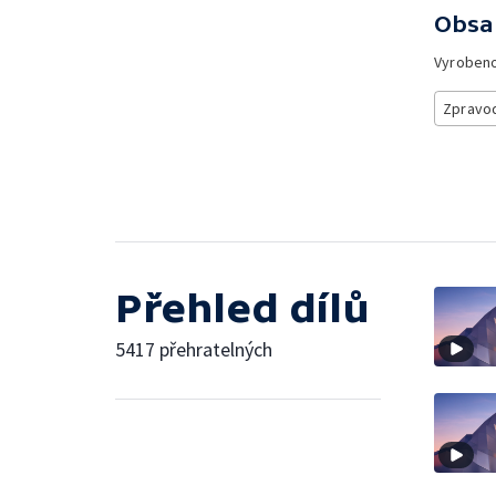
Obsa
Vyroben
Zpravod
Přehled dílů
5417 přehratelných