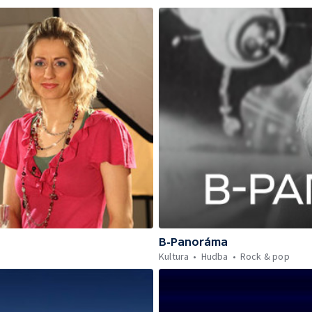
B-Panoráma
Kultura
Hudba
Rock & pop