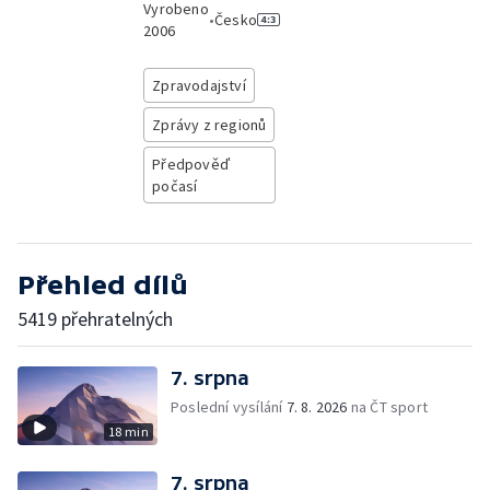
Vyrobeno
•
Česko
2006
Zpravodajství
Zprávy z regionů
Předpověď
počasí
Přehled dílů
5419 přehratelných
7. srpna
Poslední vysílání
7. 8. 2026
na ČT sport
18 min
7. srpna