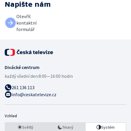
Napište nám
Otevřít
kontaktní
formulář
Divácké centrum
každý všední den:
8:00—16:00 hodin
261 136 113
info@ceskatelevize.cz
Vzhled
Světlý
Tmavý
Systém