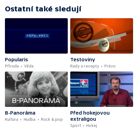
Ostatní také sledují
Popularis
Testoviny
Příroda
Věda
Rady a recepty
Právo
B-Panoráma
Před hokejovou
extraligou
Kultura
Hudba
Rock & pop
Sport
Hokej