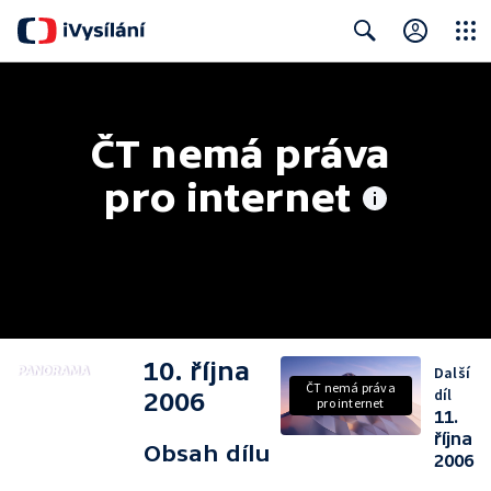
Close
Search
ČT nemá práva 
pro internet
10. října
Další
ČT nemá práva
díl
2006
pro internet
11.
října
Obsah dílu
2006