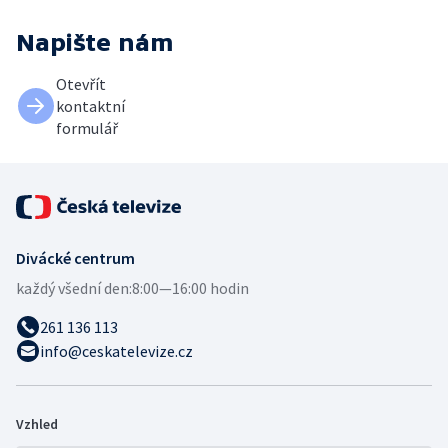
Napište nám
Otevřít
kontaktní
formulář
Divácké centrum
každý všední den:
8:00—16:00 hodin
261 136 113
info@ceskatelevize.cz
Vzhled