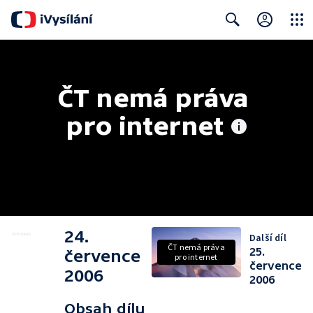
Close
Search
ČT nemá práva 
pro internet
24.
Další díl
ČT nemá práva
25.
července
pro internet
července
2006
2006
Obsah dílu