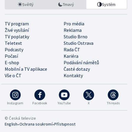
Světlý
Tmavý
Systém
TV program
Pro média
Živé vysílání
Reklama
TV poplatky
Studio Brno
Teletext
Studio Ostrava
Podcasty
Rada ČT
Počasí
Kariéra
E-shop
Podávání námětů
Mobilní a TV aplikace
Časté dotazy
Vše o ČT
Kontakty
Instagram
Facebook
YouTube
X
Threads
© Česká televize
•
•
English
Ochrana soukromí
Přístupnost