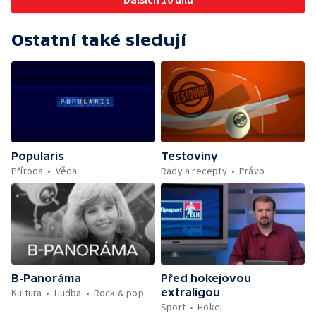
Ostatní také sledují
Popularis
Testoviny
Příroda
Věda
Rady a recepty
Právo
B-Panoráma
Před hokejovou
extraligou
Kultura
Hudba
Rock & pop
Sport
Hokej