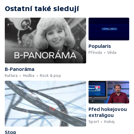
Ostatní také sledují
Popularis
Příroda
Věda
B-Panoráma
Kultura
Hudba
Rock & pop
Před hokejovou
extraligou
Sport
Hokej
Stop