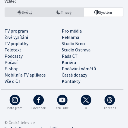
Vzhled
Světlý
Tmavý
Systém
TV program
Pro média
Živé vysílání
Reklama
TV poplatky
Studio Brno
Teletext
Studio Ostrava
Podcasty
Rada ČT
Počasí
Kariéra
E-shop
Podávání námětů
Mobilní a TV aplikace
Časté dotazy
Vše o ČT
Kontakty
Instagram
Facebook
YouTube
X
Threads
© Česká televize