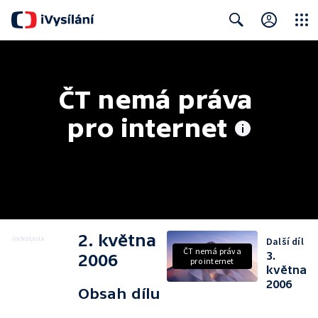
Close
Search
ČT nemá práva 
pro internet
2. května
Další díl
ČT nemá práva
3.
2006
pro internet
května
2006
Obsah dílu