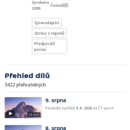
Vyrobeno
•
Česko
2006
Zpravodajství
Zprávy z regionů
Předpověď
počasí
Přehled dílů
5422 přehratelných
9. srpna
Poslední vysílání
9. 8. 2026
na ČT sport
33 min
8. srpna