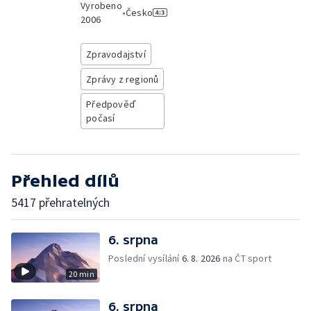
Vyrobeno
•
Česko
2006
Zpravodajství
Zprávy z regionů
Předpověď
počasí
Přehled dílů
5417 přehratelných
6. srpna
Poslední vysílání
6. 8. 2026
na ČT sport
20 min
6. srpna