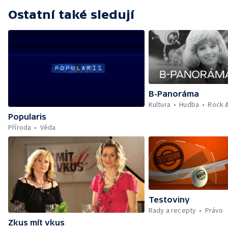
Ostatní také sledují
B-Panoráma
Kultura
Hudba
Rock 
Popularis
Příroda
Věda
Testoviny
Rady a recepty
Právo
Zkus mít vkus