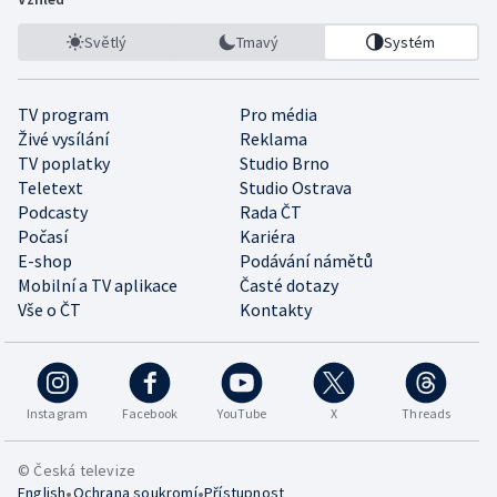
Světlý
Tmavý
Systém
TV program
Pro média
Živé vysílání
Reklama
TV poplatky
Studio Brno
Teletext
Studio Ostrava
Podcasty
Rada ČT
Počasí
Kariéra
E-shop
Podávání námětů
Mobilní a TV aplikace
Časté dotazy
Vše o ČT
Kontakty
Instagram
Facebook
YouTube
X
Threads
© Česká televize
•
•
English
Ochrana soukromí
Přístupnost