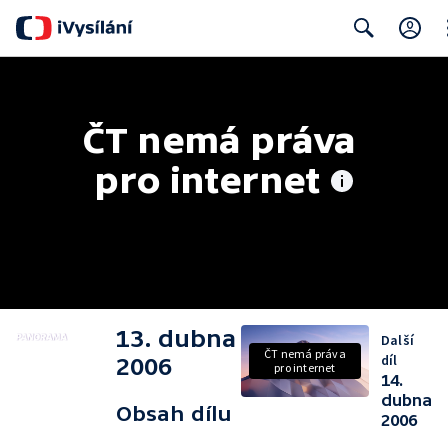
Cl
Search
ČT nemá práva 
pro internet
13. dubna
Další
ČT nemá práva
díl
2006
pro internet
14.
dubna
Obsah dílu
2006