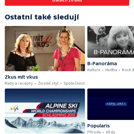
Ostatní také sledují
B-Panoráma
Kultura
Hudba
Rock 
Zkus mít vkus
Rady a recepty
Životní styl
Společnost
Popularis
Příroda
Věda