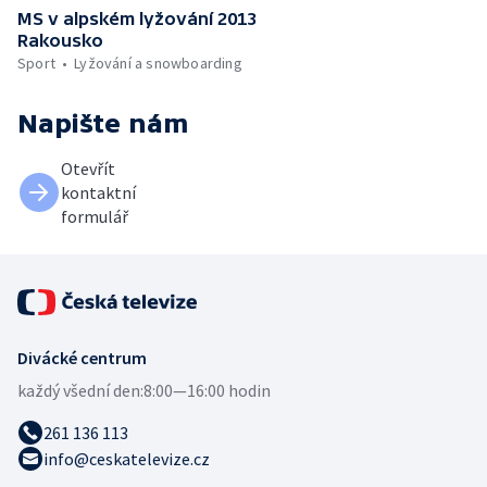
MS v alpském lyžování 2013
Rakousko
Sport
Lyžování a snowboarding
Napište nám
Otevřít
kontaktní
formulář
Divácké centrum
každý všední den:
8:00—16:00 hodin
261 136 113
info@ceskatelevize.cz