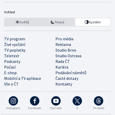
Vzhled
Světlý
Tmavý
Systém
TV program
Pro média
Živé vysílání
Reklama
TV poplatky
Studio Brno
Teletext
Studio Ostrava
Podcasty
Rada ČT
Počasí
Kariéra
E-shop
Podávání námětů
Mobilní a TV aplikace
Časté dotazy
Vše o ČT
Kontakty
Instagram
Facebook
YouTube
X
Threads