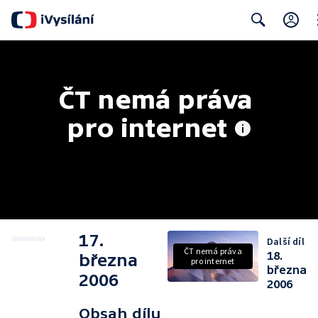
Cl
Search
ČT nemá práva 
pro internet
17.
Další díl
ČT nemá práva
18.
března
pro internet
března
2006
2006
Obsah dílu