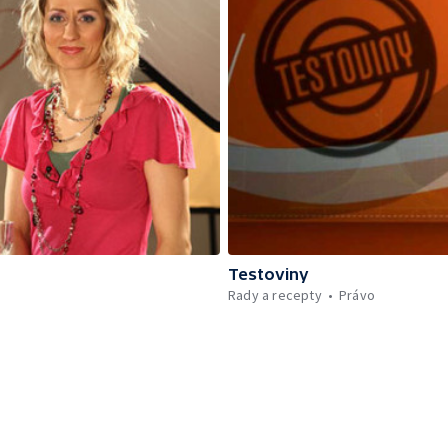
Testoviny
Rady a recepty
Právo