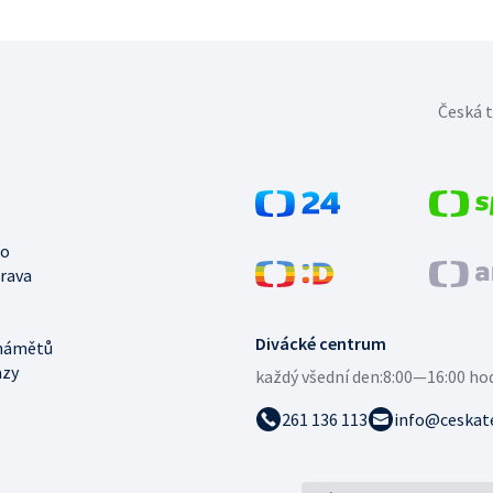
Česká t
no
trava
Divácké centrum
námětů
azy
každý všední den:
8:00—16:00 ho
261 136 113
info@ceskate