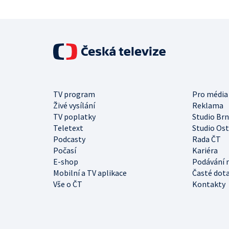
TV program
Pro média
Živé vysílání
Reklama
TV poplatky
Studio Br
Teletext
Studio Os
Podcasty
Rada ČT
Počasí
Kariéra
E-shop
Podávání 
Mobilní a TV aplikace
Časté dot
Vše o ČT
Kontakty