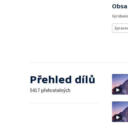
Obsa
Vyroben
Zpravod
Přehled dílů
5417 přehratelných