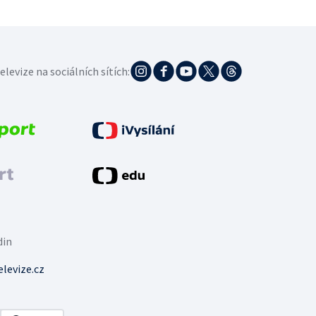
elevize na sociálních sítích:
din
levize.cz