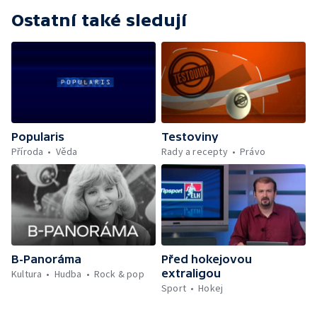
Ostatní také sledují
Popularis
Testoviny
Příroda
Věda
Rady a recepty
Právo
B-Panoráma
Před hokejovou
extraligou
Kultura
Hudba
Rock & pop
Sport
Hokej