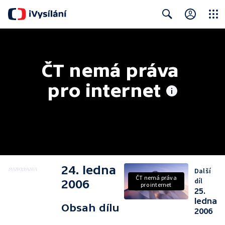
Close
Search
ČT nemá práva 
pro internet
24. ledna
Další
ČT nemá práva
díl
2006
pro internet
25.
ledna
Obsah dílu
2006