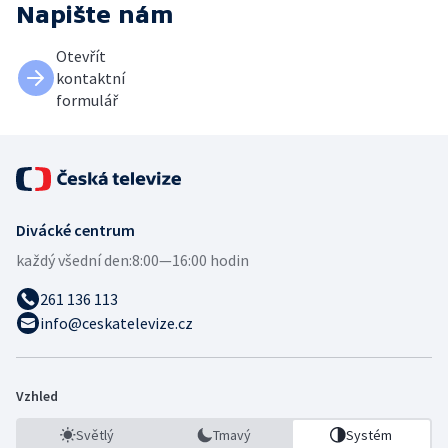
Napište nám
Otevřít
kontaktní
formulář
Divácké centrum
každý všední den:
8:00—16:00 hodin
261 136 113
info@ceskatelevize.cz
Vzhled
Světlý
Tmavý
Systém