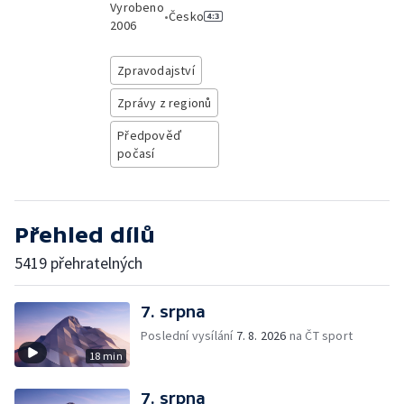
Vyrobeno
•
Česko
2006
Zpravodajství
Zprávy z regionů
Předpověď
počasí
Přehled dílů
5419 přehratelných
7. srpna
Poslední vysílání
7. 8. 2026
na ČT sport
18 min
7. srpna