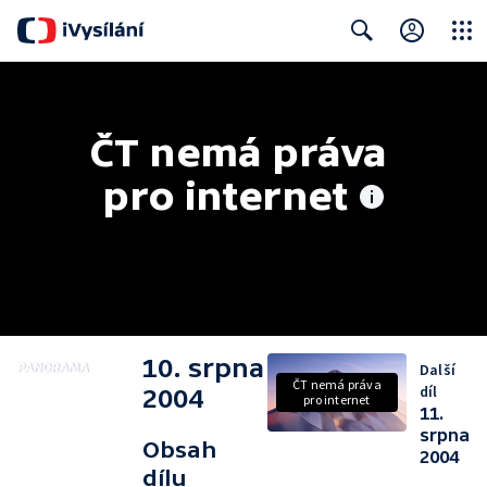
Close
Search
ČT nemá práva 
pro internet
10. srpna
Další
ČT nemá práva
díl
2004
pro internet
11.
srpna
Obsah
2004
dílu