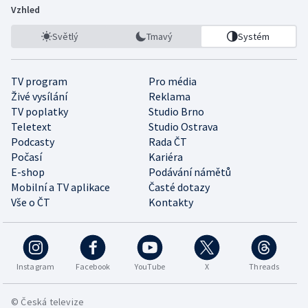
Vzhled
Světlý
Tmavý
Systém
TV program
Pro média
Živé vysílání
Reklama
TV poplatky
Studio Brno
Teletext
Studio Ostrava
Podcasty
Rada ČT
Počasí
Kariéra
E-shop
Podávání námětů
Mobilní a TV aplikace
Časté dotazy
Vše o ČT
Kontakty
Instagram
Facebook
YouTube
X
Threads
© Česká televize