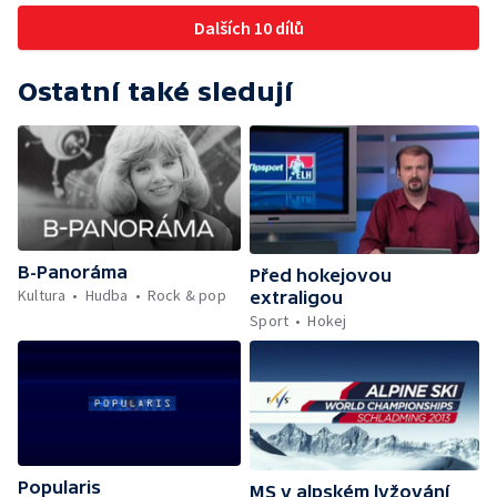
Dalších 10 dílů
Ostatní také sledují
B-Panoráma
Před hokejovou
Kultura
Hudba
Rock & pop
extraligou
Sport
Hokej
Popularis
MS v alpském lyžování