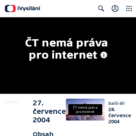
Close
Search
ČT nemá práva 
pro internet
27.
Další díl
ČT nemá práva
28.
července
pro internet
července
2004
2004
Obsah