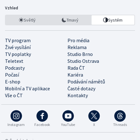
Vzhled
Světlý
Tmavý
Systém
TV program
Pro média
Živé vysílání
Reklama
TV poplatky
Studio Brno
Teletext
Studio Ostrava
Podcasty
Rada ČT
Počasí
Kariéra
E-shop
Podávání námětů
Mobilní a TV aplikace
Časté dotazy
Vše o ČT
Kontakty
Instagram
Facebook
YouTube
X
Threads