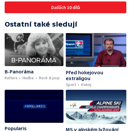
Dalších 10 dílů
Ostatní také sledují
B-Panoráma
Před hokejovou
Kultura
Hudba
Rock & pop
extraligou
Sport
Hokej
Popularis
MS v alpském lyžování