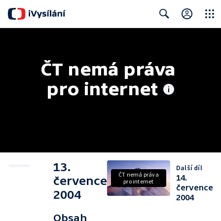
Close
Search
ČT nemá práva 
pro internet
13.
Další díl
ČT nemá práva
14.
července
pro internet
července
2004
2004
Obsah