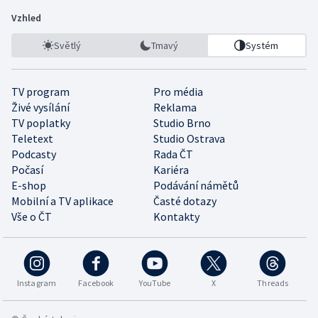
Vzhled
Světlý
Tmavý
Systém
TV program
Pro média
Živé vysílání
Reklama
TV poplatky
Studio Brno
Teletext
Studio Ostrava
Podcasty
Rada ČT
Počasí
Kariéra
E-shop
Podávání námětů
Mobilní a TV aplikace
Časté dotazy
Vše o ČT
Kontakty
Instagram
Facebook
YouTube
X
Threads