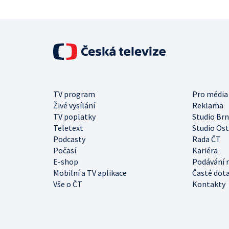
TV program
Pro média
Živé vysílání
Reklama
TV poplatky
Studio Br
Teletext
Studio Os
Podcasty
Rada ČT
Počasí
Kariéra
E-shop
Podávání 
Mobilní a TV aplikace
Časté dot
Vše o ČT
Kontakty