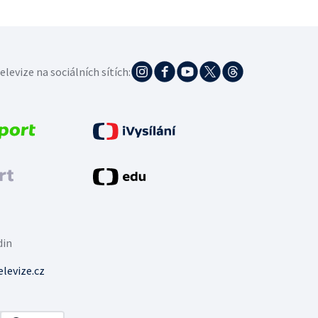
elevize na sociálních sítích:
din
levize.cz