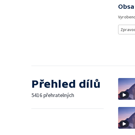
Obsa
Vyroben
Zpravod
Přehled dílů
5416 přehratelných