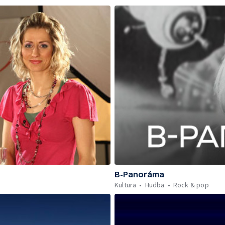
B-Panoráma
Kultura
Hudba
Rock & pop