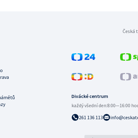
Česká t
no
trava
Divácké centrum
námětů
azy
každý všední den:
8:00—16:00 ho
261 136 113
info@ceskate