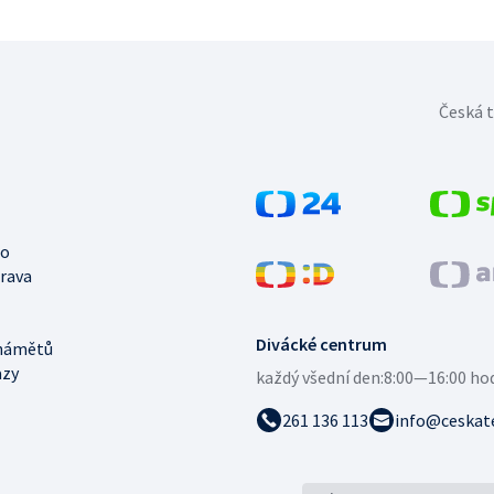
Česká t
no
trava
Divácké centrum
námětů
azy
každý všední den:
8:00—16:00 ho
261 136 113
info@ceskate