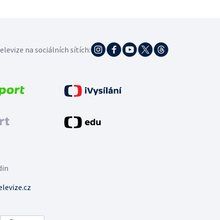
elevize na sociálních sítích:
din
levize.cz