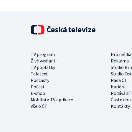
TV program
Pro média
Živé vysílání
Reklama
TV poplatky
Studio Br
Teletext
Studio Os
Podcasty
Rada ČT
Počasí
Kariéra
E-shop
Podávání 
Mobilní a TV aplikace
Časté dot
Vše o ČT
Kontakty