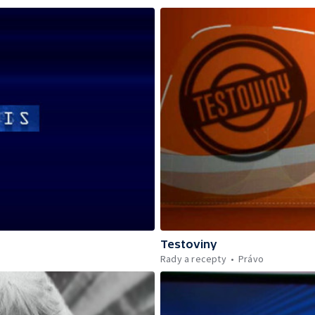
Testoviny
Rady a recepty
Právo