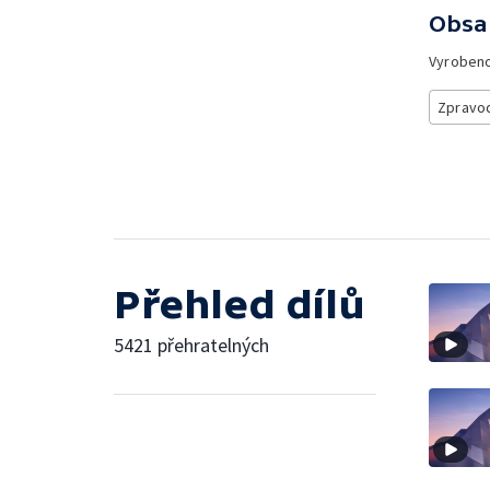
Obsa
Vyroben
Zpravod
Přehled dílů
5421 přehratelných