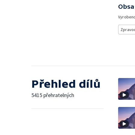
Obsa
Vyroben
Zpravod
Přehled dílů
5415 přehratelných