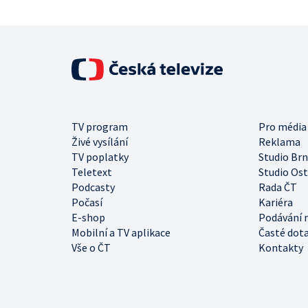
TV program
Pro média
Živé vysílání
Reklama
TV poplatky
Studio Br
Teletext
Studio Os
Podcasty
Rada ČT
Počasí
Kariéra
E-shop
Podávání 
Mobilní a TV aplikace
Časté dot
Vše o ČT
Kontakty