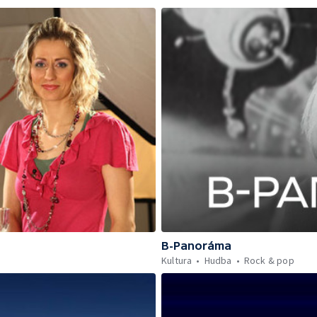
B-Panoráma
Kultura
Hudba
Rock & pop