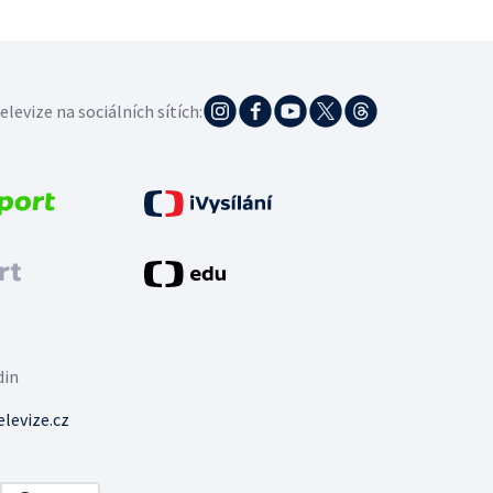
elevize na sociálních sítích:
din
levize.cz