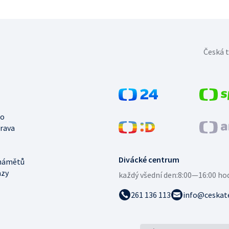
Česká t
no
trava
Divácké centrum
námětů
azy
každý všední den:
8:00—16:00 ho
261 136 113
info@ceskate