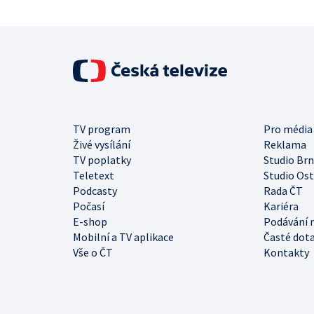
TV program
Pro média
Živé vysílání
Reklama
TV poplatky
Studio Br
Teletext
Studio Os
Podcasty
Rada ČT
Počasí
Kariéra
E-shop
Podávání 
Mobilní a TV aplikace
Časté dot
Vše o ČT
Kontakty