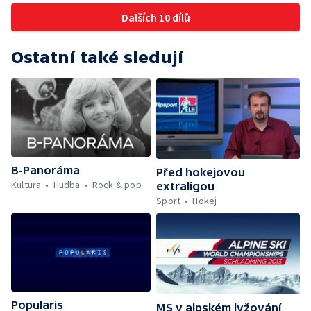
Dalších 10 dílů
Ostatní také sledují
B-Panoráma
Před hokejovou
Kultura
Hudba
Rock & pop
extraligou
Sport
Hokej
Popularis
MS v alpském lyžování