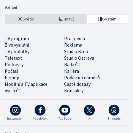
Vzhled
Světlý
Tmavý
Systém
TV program
Pro média
Živé vysílání
Reklama
TV poplatky
Studio Brno
Teletext
Studio Ostrava
Podcasty
Rada ČT
Počasí
Kariéra
E-shop
Podávání námětů
Mobilní a TV aplikace
Časté dotazy
Vše o ČT
Kontakty
Instagram
Facebook
YouTube
X
Threads