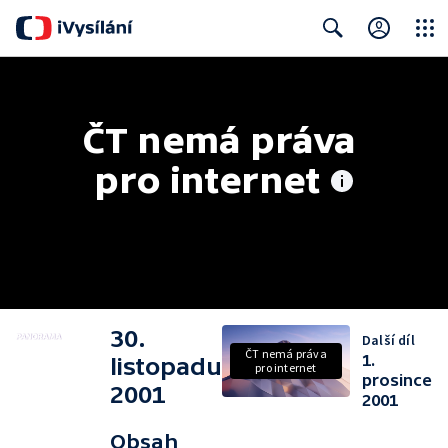
Close
Search
ČT nemá práva 
pro internet
30.
Další díl
ČT nemá práva
1.
listopadu
pro internet
prosince
2001
2001
Obsah