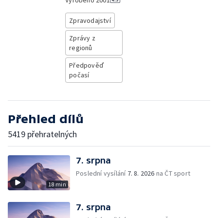
Vyrobeno
2001
Zpravodajství
Zprávy z
regionů
Předpověď
počasí
Přehled dílů
5419 přehratelných
7. srpna
Poslední vysílání
7. 8. 2026
na ČT sport
18 min
7. srpna