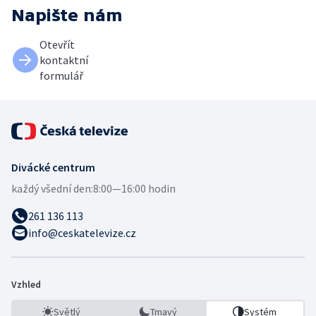
Napište nám
Otevřít
kontaktní
formulář
Divácké centrum
každý všední den:
8:00—16:00 hodin
261 136 113
info@ceskatelevize.cz
Vzhled
Světlý
Tmavý
Systém