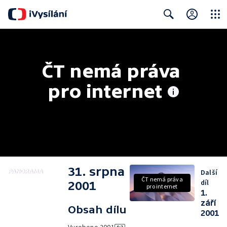
Close
Search
ČT nemá práva 
pro internet
31. srpna
Další
ČT nemá práva
díl
2001
pro internet
1.
září
Obsah dílu
2001