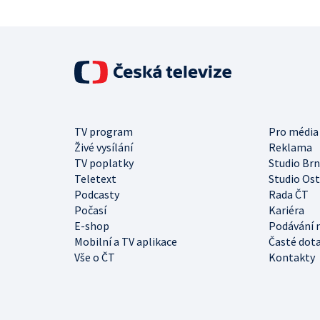
TV program
Pro média
Živé vysílání
Reklama
TV poplatky
Studio Br
Teletext
Studio Os
Podcasty
Rada ČT
Počasí
Kariéra
E-shop
Podávání 
Mobilní a TV aplikace
Časté dot
Vše o ČT
Kontakty