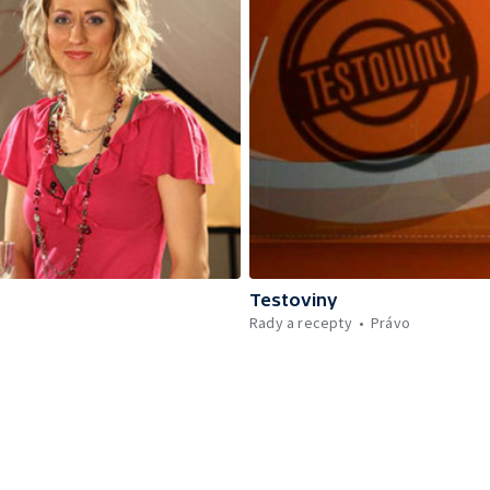
Testoviny
Rady a recepty
Právo