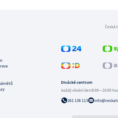
Česká t
no
trava
Divácké centrum
námětů
azy
každý všední den:
8:00—16:00 ho
261 136 113
info@ceskate