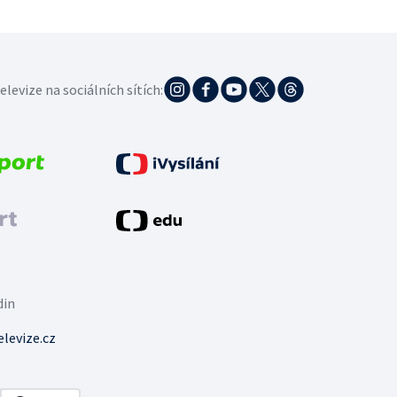
elevize na sociálních sítích:
din
levize.cz