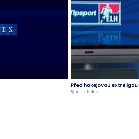
Před hokejovou extraligou
Sport
Hokej