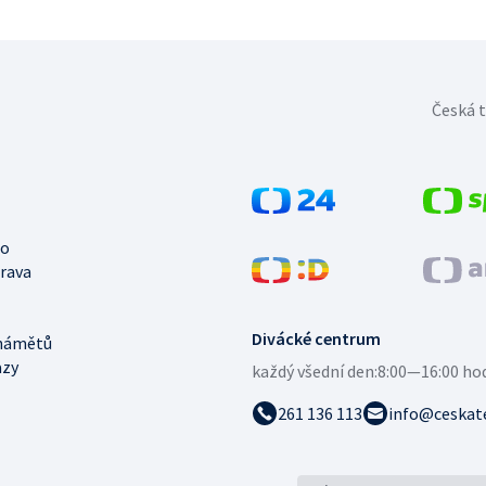
Česká t
no
trava
Divácké centrum
námětů
azy
každý všední den:
8:00—16:00 ho
261 136 113
info@ceskate