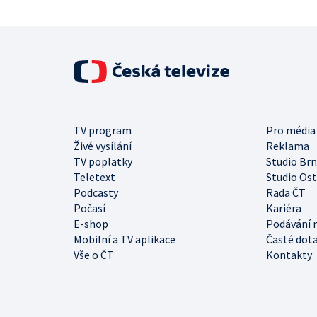
TV program
Pro média
Živé vysílání
Reklama
TV poplatky
Studio Br
Teletext
Studio Os
Podcasty
Rada ČT
Počasí
Kariéra
E-shop
Podávání 
Mobilní a TV aplikace
Časté dot
Vše o ČT
Kontakty