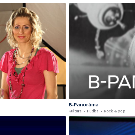
B-Panoráma
Kultura
Hudba
Rock & pop