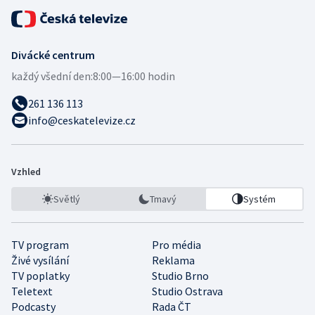
Divácké centrum
každý všední den:
8:00—16:00 hodin
261 136 113
info@ceskatelevize.cz
Vzhled
Světlý
Tmavý
Systém
TV program
Pro média
Živé vysílání
Reklama
TV poplatky
Studio Brno
Teletext
Studio Ostrava
Podcasty
Rada ČT