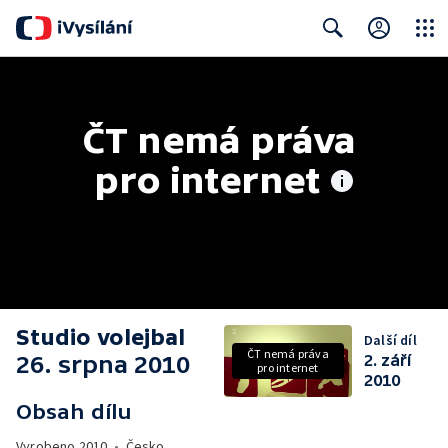
Close
Search
ČT nemá práva 
pro internet
Studio volejbal
Další díl
ČT nemá práva
26. srpna 2010
2. září
pro internet
2010
Obsah dílu
Vyrobeno
2010
•
Česko