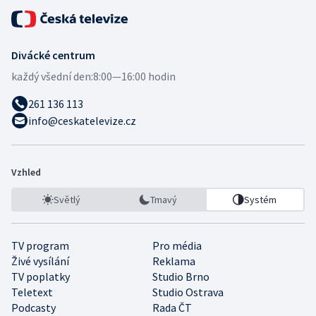
Divácké centrum
každý všední den:
8:00—16:00 hodin
261 136 113
info@ceskatelevize.cz
Vzhled
Světlý
Tmavý
Systém
TV program
Pro média
Živé vysílání
Reklama
TV poplatky
Studio Brno
Teletext
Studio Ostrava
Podcasty
Rada ČT