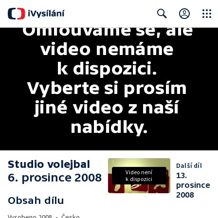
Omlouváme se, ale 
Close
Search
video nemáme 
k dispozici. 
Vyberte si prosím 
jiné video z naší 
nabídky.
Studio volejbal
Další díl
Video není
6. prosince 2008
13.
k dispozici
prosince
2008
Obsah dílu
Vyrobeno
2008
•
Česko