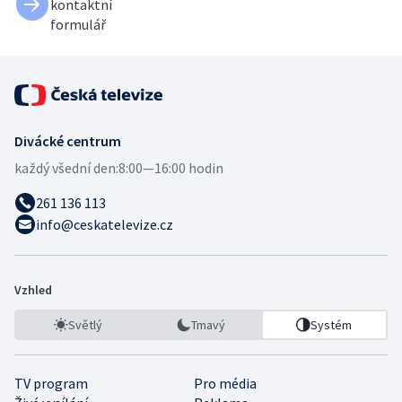
kontaktní
formulář
Divácké centrum
každý všední den:
8:00—16:00 hodin
261 136 113
info@ceskatelevize.cz
Vzhled
Světlý
Tmavý
Systém
TV program
Pro média