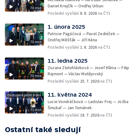
Daniel Krejčík — Ondřej Urban
70 min
Poslední vysílání
8. 8. 2026
na ČT1
1. února 2025
Patricie Pagáčová — Pavel Zedníček —
Ondřej Měšťák — Jiří Hána
70 min
Poslední vysílání
1. 8. 2026
na ČT1
11. ledna 2025
Zuzana Zlatohlávková — Josef Klíma — Filip
Rajmont — Václav Matějovský
70 min
Poslední vysílání
25. 7. 2026
na ČT1
11. května 2024
Dostupné ještě 8 dní
Lucie Vondráčková — Ladislav Frej — Jožka
Šmukař — Jan Tománek
71 min
Poslední vysílání
18. 7. 2026
na ČT1
Ostatní také sledují