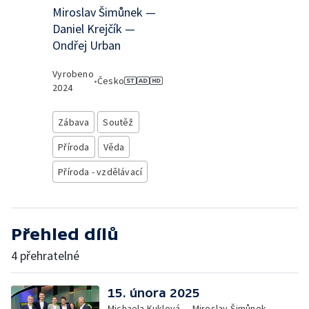
Miroslav Šimůnek —
Daniel Krejčík —
Ondřej Urban
Vyrobeno
•
Česko
2024
Zábava
Soutěž
Příroda
Věda
Příroda - vzdělávací
Přehled dílů
4 přehratelné
15. února 2025
Michaela Kuklová — Miroslav Šimůnek —