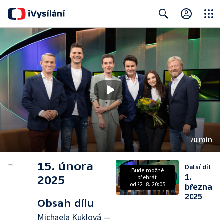
Close
Search
70 min
15. února
Další díl
Bude možné
1.
2025
přehrát
od 22. 8. 20:05
března
2025
Obsah dílu
Michaela Kuklová —