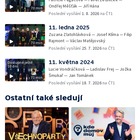
Ondřej Měšťák — Jiří Hána
70 min
Poslední vysílání
1. 8. 2026
na ČT1
11. ledna 2025
Zuzana Zlatohlávková — Josef Klíma — Filip
Rajmont — Václav Matějovský
70 min
Poslední vysílání
25. 7. 2026
na ČT1
11. května 2024
Dostupné ještě
10 dní
Lucie Vondráčková — Ladislav Frej — Jožka
Šmukař — Jan Tománek
71 min
Poslední vysílání
18. 7. 2026
na ČT1
Ostatní také sledují