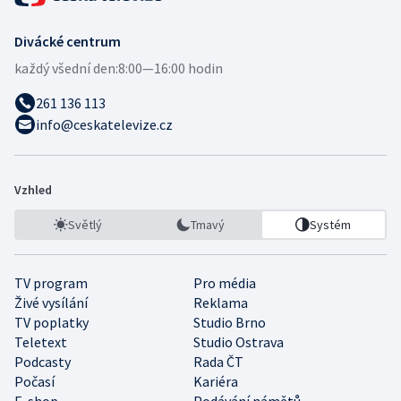
Divácké centrum
každý všední den:
8:00—16:00 hodin
261 136 113
info@ceskatelevize.cz
Vzhled
Světlý
Tmavý
Systém
TV program
Pro média
Živé vysílání
Reklama
TV poplatky
Studio Brno
Teletext
Studio Ostrava
Podcasty
Rada ČT
Počasí
Kariéra
E-shop
Podávání námětů