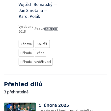
Vojtěch Bernatský —
Jan Smetana —
Karol Polák
Vyrobeno
•
Česko
2015
Zábava
Soutěž
Příroda
Věda
Příroda - vzdělávací
Přehled dílů
3 přehratelné
1. února 2025
Patricie Pagáčová — Pavel Zedníček —