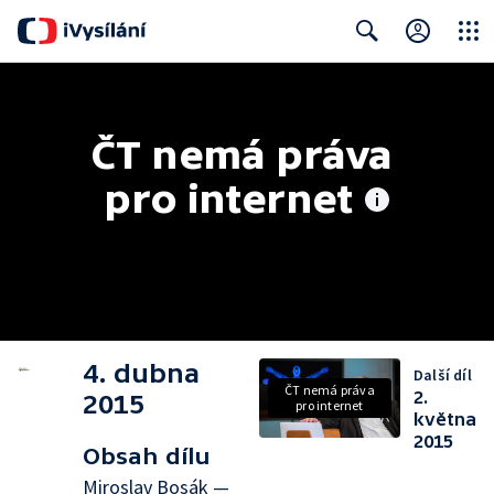
Close
Search
ČT nemá práva 
pro internet
4. dubna
Další díl
ČT nemá práva
2.
2015
pro internet
května
2015
Obsah dílu
Miroslav Bosák —